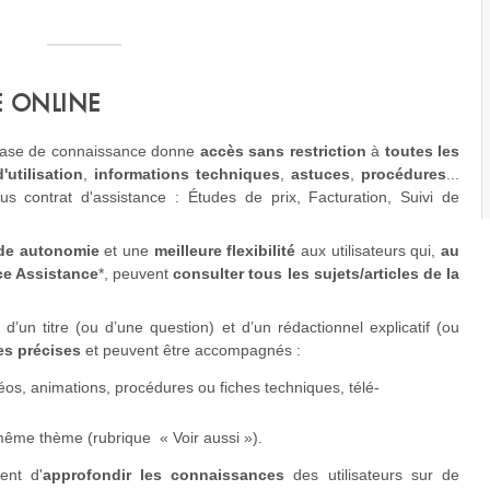
 ONLINE
 base de connaissance donne
accès sans restriction
à
toutes les
'utilisation
,
informations
techniques
,
astuces
,
procédures
...
us contrat d'assistance : Études de prix, Facturation, Suivi de
de autonomie
et une
meilleure flexibilité
aux utilisateurs qui,
au
ce Assistance
*, peuvent
consulter tous les sujets/articles de la
d’un titre (ou d’une question) et d’un rédactionnel explicatif (ou
s précises
et peuvent être accompagnés :
os, animations, procédures ou fiches techniques, télé-
ême thème (rubrique « Voir aussi »).
ent d'
approfondir les connaissances
des utilisateurs sur de